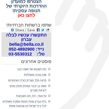
הצטרפו למועדון
ההדרכות היוקרתי של
תנופה עסקית!
לחצו כאן
שתפו ברשתות חברתיות!
התקשרו עכשיו לבלה
עברון
bella@bella.co.il
נייד: 052-4892900
טל': 03-5530312
פוסטים אחרונים
כוח השכנוע של משה רבנו
שנה טובה ומוצלחת!
פרעה מלך מצרים בעידן האינטרנט
משה בן יוכבד ועמרם מזמין אותך
ליציאת מצרים
על נעמי, רות, וחג השבועות
בלה עברון וצוות תנופה עסקית מאחלים
לכל בית ישראל חג שבועות שמח!