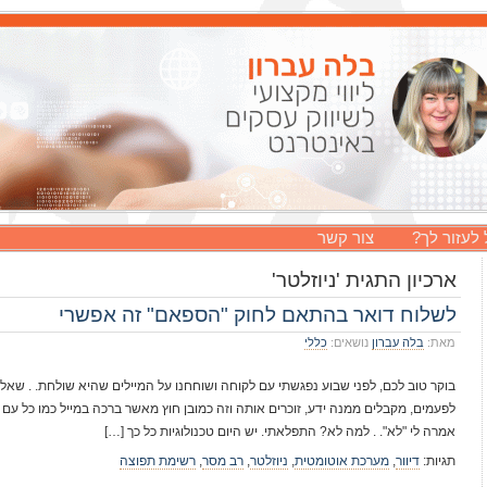
 לעזור לך?
צור קשר
ארכיון התגית 'ניוזלטר'
לשלוח דואר בהתאם לחוק "הספאם" זה אפשרי
מאת:
בלה עברון
נושאים:
כללי
בוקר טוב לכם, לפני שבוע נפגשתי עם לקוחה ושוחחנו על המיילים שהיא שולחת. . ש
לפעמים, מקבלים ממנה ידע, זוכרים אותה וזה כמובן חוץ מאשר ברכה במייל כמו כל עם
אמרה לי "לא". . למה לא? התפלאתי. יש היום טכנולוגיות כל כך […]
תגיות:
דיוור
,
מערכת אוטומטית
,
ניוזלטר
,
רב מסר
,
רשימת תפוצה