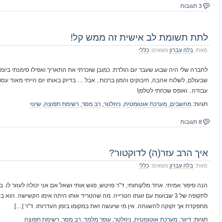
3 תגובות
לתת תשומת לב אישית זה ממש קל!
מאת:
בלה עברון
נושאים:
כללי
לחברה שלי היה שבוע שעבר יום הולדת. כמובן שזכרתי את התאריך ואפילו סימנתי ביו
שבעולם, לשלוח אהבה, חיבוקים והמון ברכות.. אבל … בדיוק באותו יום הייתי מאוד עסוק
עבודה.. ואופס שכחתי לטלפן!
תגיות:
מחשבים
,
מערכת אוטומטית
,
ניוזלטר
,
רב מסר
,
רשימת תפוצה
,
שינוי
8 תגובות
איך הרב עזר(ה) לדוקטור?
מאת:
בלה עברון
נושאים:
כללי
הנה סיפור אמיתי. אחד מלקוחותי, ד"ר פויטש, פגש אותי ושאל אם אני יכולה לעזור לו.
לתקופה של 3 שבועות עם זוגתו הטרייה. מה שהטריד אותו היתה אימו הקשישה. ה
מתפקדת אך זקוקה להשגחה. אין מי שיעשה זאת במקומו בזמן העדרותו. ד"ר […]
תגיות:
דיוור
,
מערכת אוטומטית
,
ניוזלטר
,
עופר מלמד
,
רב מסר
,
רשימת תפוצה