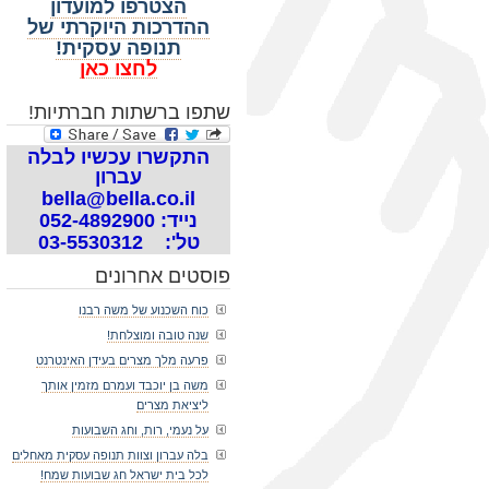
הצטרפו למועדון
ההדרכות היוקרתי של
תנופה עסקית!
לחצו כאן
שתפו ברשתות חברתיות!
התקשרו עכשיו לבלה
עברון
bella@bella.co.il
נייד: 052-4892900
טל': 03-5530312
פוסטים אחרונים
כוח השכנוע של משה רבנו
שנה טובה ומוצלחת!
פרעה מלך מצרים בעידן האינטרנט
משה בן יוכבד ועמרם מזמין אותך
ליציאת מצרים
על נעמי, רות, וחג השבועות
בלה עברון וצוות תנופה עסקית מאחלים
לכל בית ישראל חג שבועות שמח!