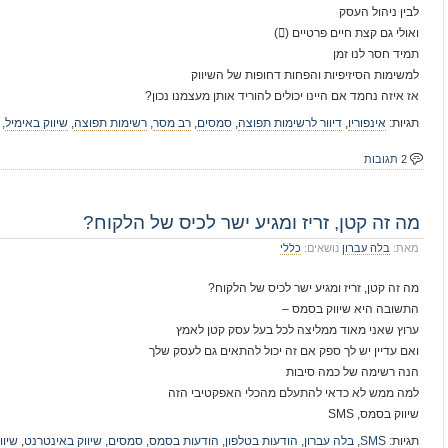
לבין ניהול העסק
ואולי גם קצת חיים פרטיים ()
תמיד חסר לנו זמן
למשימות הסיזיפיות והפחות דחופות של השיווק
אז איזה נחמד אם היינו יכולים להוריד אותן מעצמנו נכון?
תגיות:
אינפוריו
,
דיוור לרשימות תפוצה
,
סמסים
,
רב מסר
,
רשימות תפוצה
,
שיווק באימיל
,
2 תגובות
מה זה קטן, זריז ומגיע ישר לכיס של הלקוח?
מאת:
בלה עברון
נושאים:
כללי
מה זה קטן, זריז ומגיע ישר לכיס של הלקוח?
התשובה היא שיווק בסמס –
ערוץ שאני מאוד ממליצה לכל בעל עסק קטן לאמץ
ואם עדיין יש לך ספק אם זה יכול להתאים גם לעסק שלך
הנה רשימה של כמה סיבות
למה ממש לא כדאי להתעלם מהכלי האפקטיבי הזה
שיווק בסמס, SMS
תגיות:
SMS
,
בלה עברון
,
הודעות בטלפון
,
הודעות בסמס
,
סמסים
,
שיווק באינטרנט
,
שיוו